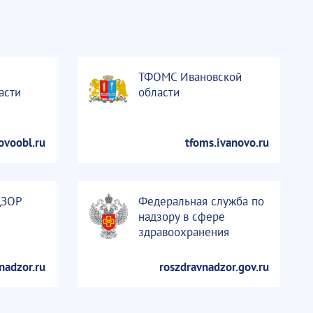
ТФОМС Ивановской
асти
области
ovoobl.ru
tfoms.ivanovo.ru
ДЗОР
Федеральная служба по
надзору в сфере
здравоохранения
nadzor.ru
roszdravnadzor.gov.ru