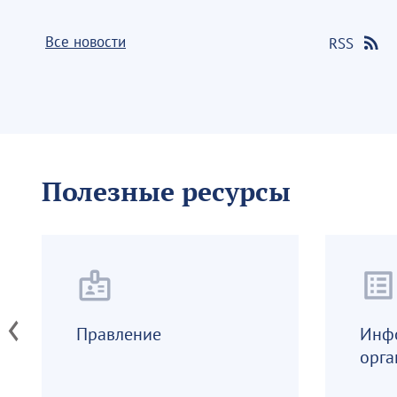
Все новости
RSS
Полезные ресурсы
badge
list_alt
Правление
Инф
орга