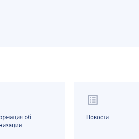
list_alt
ормация об
Новости
низации